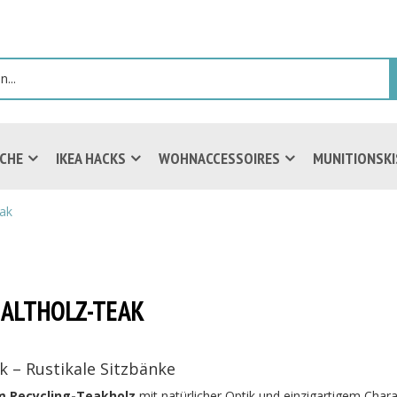
ICHE
IKEA HACKS
WOHNACCESSOIRES
MUNITIONSK
ak
 ALTHOLZ-TEAK
 – Rustikale Sitzbänke
 Recycling-Teakholz
mit natürlicher Optik und einzigartigem Cha