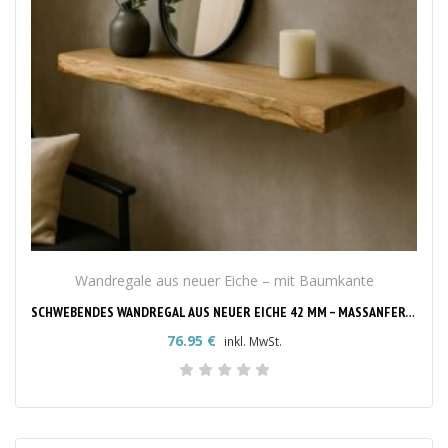
Wandregale aus neuer Eiche – mit Baumkante
SCHWEBENDES WANDREGAL AUS NEUER EICHE 42 MM – MASSANFERTIGUNG MIT BAUMKANTE
76.95
€
inkl. MwSt.