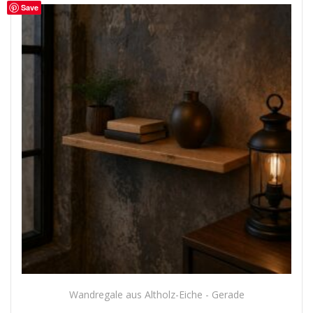
Save
Wandregale aus Altholz-Eiche - Gerade