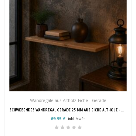
Wandregale aus Altholz-Eiche - Gerade
SCHWEBENDES WANDREGAL GERADE 25 MM AUS EICHE ALTHOLZ – MASSANFERTIGUNG
69.95
€
inkl. MwSt.