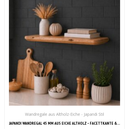
Wandregale aus Altholz-Eiche - Japandi Stil
JAPANDI WANDREGAL 45 MM AUS EICHE ALTHOLZ – FACETTKANTE & RUNDE ECKEN NACH MASS