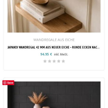
WANDREGALE AUS EICHE
JAPANDI WANDREGAL 42 MM AUS NEUER EICHE – RUNDE ECKEN NACH MASS
94.95
€
inkl. MwSt.
Save