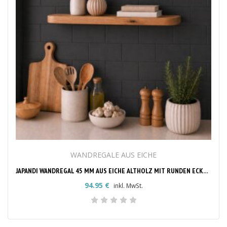
WANDREGALE AUS EICHE
JAPANDI WANDREGAL 45 MM AUS EICHE ALTHOLZ MIT RUNDEN ECKEN – MASSANFERTIGUNG
94.95
€
inkl. MwSt.