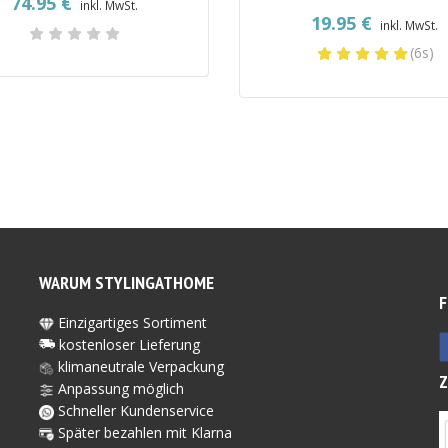
74.95
€
inkl. MwSt.
19.95
€
inkl. MwSt.
(6s)
WARUM STYLINGATHOME
F
Einzigartiges Sortiment
kostenloser Lieferung
klimaneutrale Verpackung
Anpassung möglich
Schneller Kundenservice
Später bezahlen mit Kl
arna