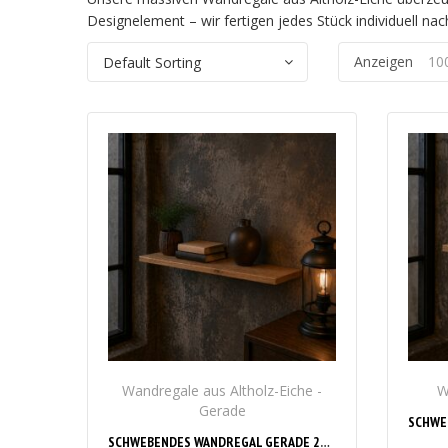
Designelement – wir fertigen jedes Stück individuell nac
Anzeigen
10
Wandregale aus Altholz-Eiche -
W
Gerade
SCHWEBENDES WANDREGAL GERADE 25 MM AUS EICHE ALTHOLZ – MASSANFERTIGUNG