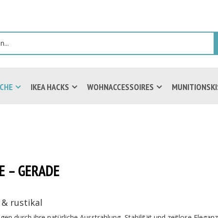
ICHE
IKEA HACKS
WOHNACCESSOIRES
MUNITIONSK
E – GERADE
& rustikal
 durch ihre natürliche Ausstrahlung, Stabilität und zeitlose Eleganz. 