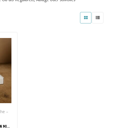
che –
EICHE MUSTERBOX – HOLZPROBEN MIT 100% CASHBACK