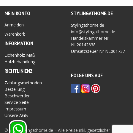
MEIN KONTO
STYLINGATHOME.DE
Anmelden
Stylingathome.de
info@stylingathome.de
Warenkorb
Handelskammer Nr
INFORMATION
NL20142638
Umsatzsteuer Nr
NL001737
Eichenholz Maß
Holzbehandlung
RICHTLINIEN
Z
FOLGE UNS AUF
Zahlungsmethoden
Bestellung
Beschwerden
Service Seite
Impressum
Unsere AGB
Privatsphäre Seite
© 2026 Stylingathome.de – Alle Preise inkl. gesetzlicher MwSt.