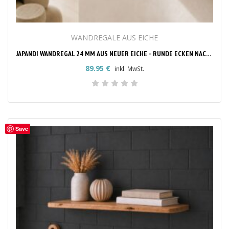
WANDREGALE AUS EICHE
JAPANDI WANDREGAL 24 MM AUS NEUER EICHE – RUNDE ECKEN NACH MASS
89.95
€
inkl. MwSt.
Save