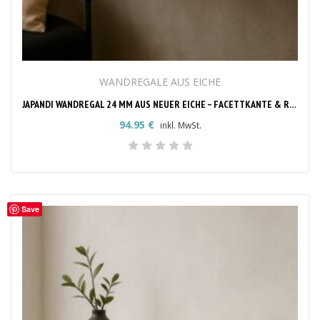
WANDREGALE AUS EICHE
JAPANDI WANDREGAL 24 MM AUS NEUER EICHE – FACETTKANTE & RUNDE ECKEN NACH MASS
94.95
€
inkl. MwSt.
Save