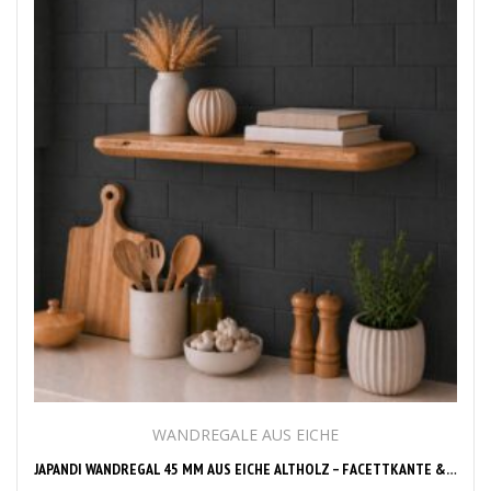
WANDREGALE AUS EICHE
JAPANDI WANDREGAL 45 MM AUS EICHE ALTHOLZ – FACETTKANTE & RUNDE ECKEN NACH MASS