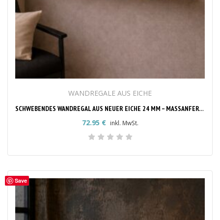
WANDREGALE AUS EICHE
SCHWEBENDES WANDREGAL AUS NEUER EICHE 24 MM – MASSANFERTIGUNG MIT BAUMKANTE
72.95
€
inkl. MwSt.
Save