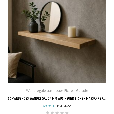
Wandregale aus neuer Eiche - Gerade
SCHWEBENDES WANDREGAL 24 MM AUS NEUER EICHE – MASSANFERTIGUNG MIT GERADER KANTE
69.95
€
inkl. MwSt.