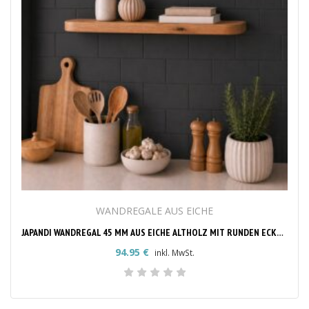
WANDREGALE AUS EICHE
JAPANDI WANDREGAL 45 MM AUS EICHE ALTHOLZ MIT RUNDEN ECKEN – MASSANFERTIGUNG
94.95
€
inkl. MwSt.