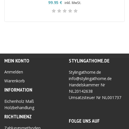
99.95
€
inkl. MwSt.
MEIN KONTO
STYLINGATHOME.DE
Anmelden
Stylingathome.de
info@stylingathome.de
Warenkorb
Handelskammer Nr
INFORMATION
NL20142638
Umsatzsteuer Nr
NL001737
Eichenholz Maß
Holzbehandlung
RICHTLINIEN
Z
FOLGE UNS AUF
Zahlungsmethoden