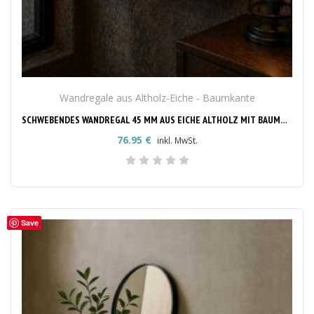
Wandregale aus Altholz-Eiche - Baumkante
SCHWEBENDES WANDREGAL 45 MM AUS EICHE ALTHOLZ MIT BAUMKANTE – MASSANFERTIGUNG
76.95
€
inkl. MwSt.
Save