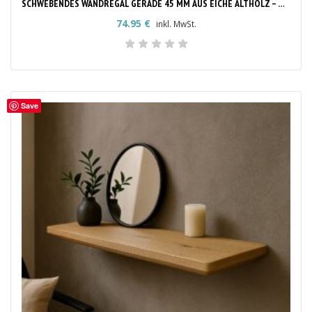
SCHWEBENDES WANDREGAL GERADE 45 MM AUS EICHE ALTHOLZ – MASSANFERTIGUNG
74.95
€
inkl. MwSt.
Save