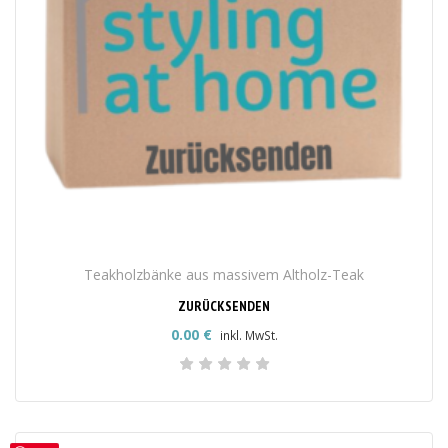
Teakholzbänke aus massivem Altholz-Teak
ZURÜCKSENDEN
0.00
€
inkl. MwSt.