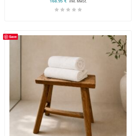
168.95
€
inkl. MwSt.
Save