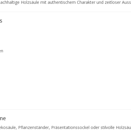
achhaltige Holzsäule mit authentischem Charakter und zeitloser Auss
s
en
ume
Dekosäule, Pflanzenständer, Präsentationssockel oder stilvolle Hol