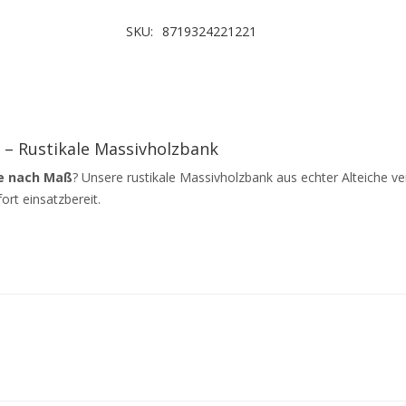
SKU:
8719324221221
 – Rustikale Massivholzbank
he nach Maß
? Unsere rustikale Massivholzbank aus echter Alteiche vere
fort einsatzbereit.