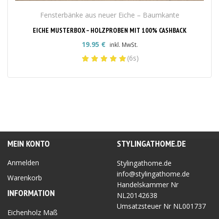
Fensterbänke aus neuer Eiche – Baumkante
EICHE MUSTERBOX – HOLZPROBEN MIT 100% CASHBACK
19.95
€
inkl. MwSt.
(6s)
MEIN KONTO
STYLINGATHOME.DE
Anmelden
Stylingathome.de
info@stylingathome.de
Warenkorb
Handelskammer Nr
INFORMATION
NL20142638
Umsatzsteuer Nr
NL001737
Eichenholz Maß