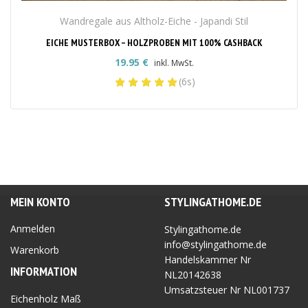
Wandregale aus Altholz-Eiche - Japandi Stil
EICHE MUSTERBOX – HOLZPROBEN MIT 100% CASHBACK
19.95
€
inkl. MwSt.
(6s)
MEIN KONTO
STYLINGATHOME.DE
Anmelden
Stylingathome.de
info@stylingathome.de
Warenkorb
Handelskammer Nr
INFORMATION
NL20142638
Umsatzsteuer Nr
NL001737
Eichenholz Maß