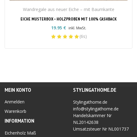
Wandregale aus neuer Eiche – mit Baumkante
EICHE MUSTERBOX – HOLZPROBEN MIT 100% CASHBACK
19.95
€
inkl. MwSt.
(6s)
MEIN KONTO
STYLINGATHOME.DE
Anmelden
Stylingathome.de
info@stylingathome.de
Warenkorb
Handelskammer Nr
INFORMATION
NL20142638
Umsatzsteuer Nr
NL001737
Eichenholz Maß