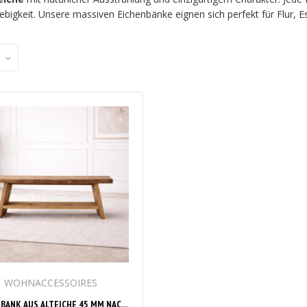
anglebigkeit. Unsere massiven Eichenbänke eignen sich perfekt für F
WOHNACCESSOIRES
EICHENBANK AUS ALTEICHE 45 MM NACH MASS – RUSTIKALE MASSIVHOLZBANK