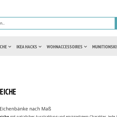
ICHE
IKEA HACKS
WOHNACCESSOIRES
MUNITIONSK
EICHE
e Eichenbänke nach Maß
eiche
mit natürlicher Ausstrahlung und einzigartigem Charakter. Jede