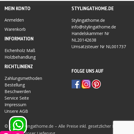
MEIN KONTO
STYLINGATHOME.DE
Anmelden
Stylingathome.de
info@stylingathome.de
Warenkorb
Handelskammer Nr
INFORMATION
NL20142638
Umsatzsteuer Nr
NL001737
Eichenholz Maß
Holzbehandlung
RICHTLINIEN
Z
FOLGE UNS AUF
Zahlungsmethoden
Bestellung
Beschwerden
Service Seite
Impressum
Unsere AGB
Privatsphäre Seite
© 2026 Stylingathome.de – Alle Preise inkl. gesetzlicher MwSt.
und kostenloser Lieferung.