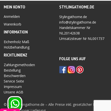
MEIN KONTO
STYLINGATHOME.DE
Anmelden
Stylingathome.de
info@stylingathome.de
Warenkorb
Handelskammer Nr
INFORMATION
NL20142638
Umsatzsteuer Nr
NL001737
Eichenholz Maß
Holzbehandlung
RICHTLINIEN
Z
FOLGE UNS AUF
Zahlungsmethoden
Bestellung
Beschwerden
Service Seite
Impressum
Unsere AGB
Privatsphäre Seite
© 2026 Stylingathome.de – Alle Preise inkl. gesetzlicher MwSt.
und kostenloser Lieferung.