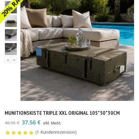
20% RABATT
MUNITIONSKISTE TRIPLE XXL ORIGINAL 105*50*30CM
37.56
€
46.95
€
inkl. MwSt.
Ursprünglicher
Aktueller
(
1
Kundenrezension)
Preis
Preis