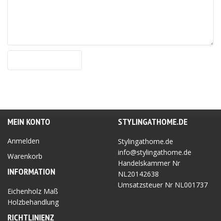
MEIN KONTO
STYLINGATHOME.DE
Anmelden
Stylingathome.de
info@stylingathome.de
Warenkorb
Handelskammer Nr
INFORMATION
NL20142638
Umsatzsteuer Nr
NL001737
Eichenholz Maß
Holzbehandlung
RICHTLINIEN
Z