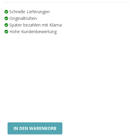
war:
ist:
46.95 €
37.56 €.
Schnelle Lieferungen
Originaltruhen
Später bezahlen mit Klarna
Hohe Kundenbewertung
IN DEN WARENKORB