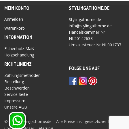
MEIN KONTO
STYLINGATHOME.DE
Anmelden
Stylingathome.de
info@stylingathome.de
Warenkorb
Handelskammer Nr
INFORMATION
NL20142638
Umsatzsteuer Nr
NL001737
Eichenholz Maß
Holzbehandlung
RICHTLINIEN
Z
FOLGE UNS AUF
Zahlungsmethoden
Bestellung
Beschwerden
Service Seite
Impressum
Unsere AGB
Privatsphäre Seite
© 2026 Stylingathome.de – Alle Preise inkl. gesetzlicher MwSt.
und kostenloser Lieferung.