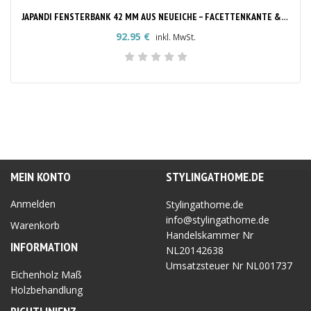
JAPANDI FENSTERBANK 42 MM AUS NEUEICHE – FACETTENKANTE & RUNDE ECKEN NACH MASS
92.95
€
inkl. MwSt.
MEIN KONTO
STYLINGATHOME.DE
Anmelden
Stylingathome.de
info@stylingathome.de
Warenkorb
Handelskammer Nr
INFORMATION
NL20142638
Umsatzsteuer Nr
NL001737
Eichenholz Maß
Holzbehandlung