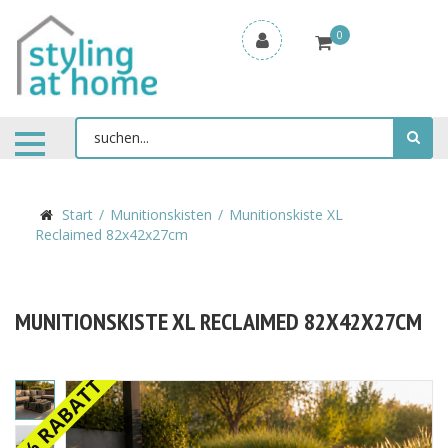
0
Start
Munitionskisten
Munitionskiste XL
Reclaimed 82x42x27cm
MUNITIONSKISTE XL RECLAIMED 82X42X27CM
20% RABATT