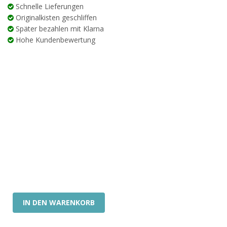
43.95 €
35.16 €.
Schnelle Lieferungen
Originalkisten geschliffen
Später bezahlen mit Klarna
Hohe Kundenbewertung
IN DEN WARENKORB