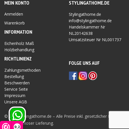
MEIN KONTO
STYLINGATHOME.DE
Anmelden
Stylingathome.de
info@stylingathome.de
Warenkorb
Handelskammer Nr
INFORMATION
NL20142638
Umsatzsteuer Nr
NL001737
Eichenholz Maß
Holzbehandlung
RICHTLINIEN
Z
FOLGE UNS AUF
Zahlungsmethoden
Bestellung
Beschwerden
Service Seite
Impressum
Unsere AGB
Privatsphäre Seite
© 2026 Stylingathome.de – Alle Preise inkl. gesetzlicher MwSt.
und kostenloser Lieferung.
9,2