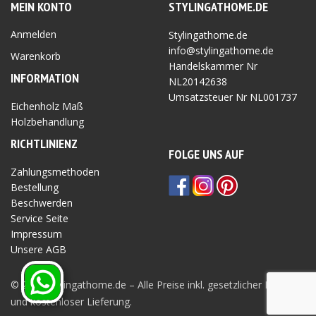
MEIN KONTO
STYLINGATHOME.DE
Anmelden
Stylingathome.de
info@stylingathome.de
Warenkorb
Handelskammer Nr
INFORMATION
NL20142638
Umsatzsteuer Nr
NL001737
Eichenholz Maß
Holzbehandlung
RICHTLINIEN
Z
FOLGE UNS AUF
Zahlungsmethoden
Bestellung
Beschwerden
Service Seite
Impressum
Unsere AGB
Privatsphäre Seite
© 2026 Stylingathome.de – Alle Preise inkl. gesetzlicher MwSt.
und kostenloser Lieferung.