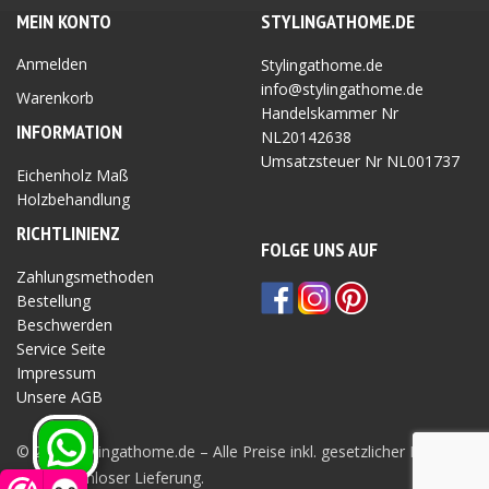
MEIN KONTO
STYLINGATHOME.DE
Anmelden
Stylingathome.de
info@stylingathome.de
Warenkorb
Handelskammer Nr
INFORMATION
NL20142638
Umsatzsteuer Nr
NL001737
Eichenholz Maß
Holzbehandlung
RICHTLINIEN
Z
FOLGE UNS AUF
Zahlungsmethoden
Bestellung
Beschwerden
Service Seite
Impressum
Unsere AGB
Privatsphäre Seite
© 2026 Stylingathome.de – Alle Preise inkl. gesetzlicher MwSt.
und kostenloser Lieferung.