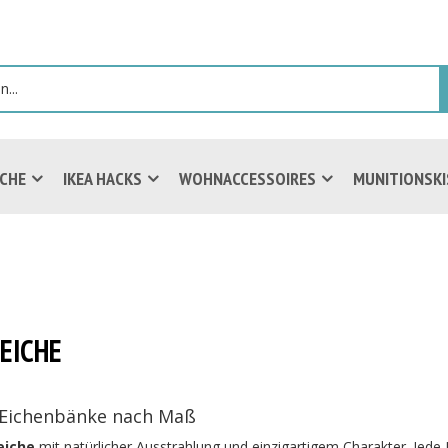
ICHE
IKEA HACKS
WOHNACCESSOIRES
MUNITIONSK
EICHE
e Eichenbänke nach Maß
eiche
mit natürlicher Ausstrahlung und einzigartigem Charakter. Jede