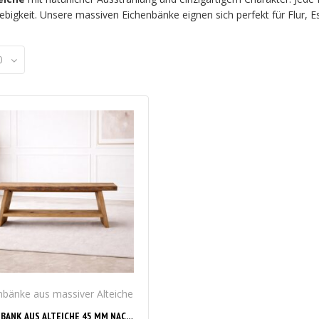
anglebigkeit. Unsere massiven Eichenbänke eignen sich perfekt für F
0
nbänke aus massiver Alteiche
EICHENBANK AUS ALTEICHE 45 MM NACH MASS – RUSTIKALE MASSIVHOLZBANK