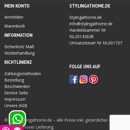
MEIN KONTO
STYLINGATHOME.DE
Anmelden
Stylingathome.de
info@stylingathome.de
Warenkorb
Handelskammer Nr
INFORMATION
NL20142638
Umsatzsteuer Nr
NL001737
Eichenholz Maß
Holzbehandlung
RICHTLINIEN
Z
FOLGE UNS AUF
Zahlungsmethoden
Bestellung
Beschwerden
Service Seite
Impressum
Unsere AGB
Privatsphäre Seite
© 2026 Stylingathome.de – Alle Preise inkl. gesetzlicher MwSt.
und kostenloser Lieferung.