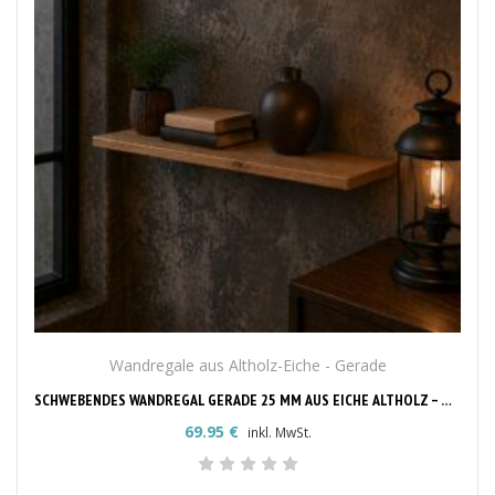
Wandregale aus Altholz-Eiche - Gerade
SCHWEBENDES WANDREGAL GERADE 25 MM AUS EICHE ALTHOLZ – MASSANFERTIGUNG
69.95
€
inkl. MwSt.