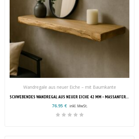
Wandregale aus neuer Eiche – mit Baumkante
SCHWEBENDES WANDREGAL AUS NEUER EICHE 42 MM – MASSANFERTIGUNG MIT BAUMKANTE
76.95
€
inkl. MwSt.