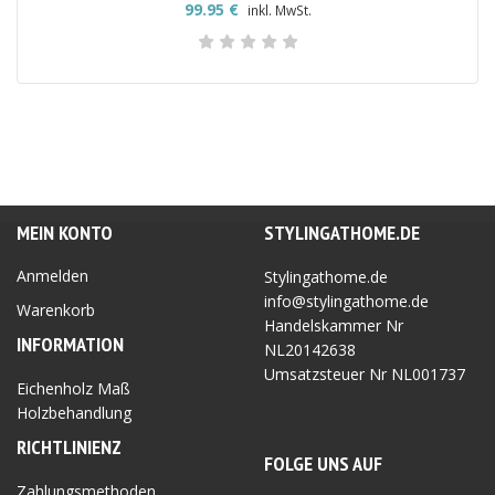
99.95
€
inkl. MwSt.
MEIN KONTO
STYLINGATHOME.DE
Anmelden
Stylingathome.de
info@stylingathome.de
Warenkorb
Handelskammer Nr
INFORMATION
NL20142638
Umsatzsteuer Nr
NL001737
Eichenholz Maß
Holzbehandlung
RICHTLINIEN
Z
FOLGE UNS AUF
Zahlungsmethoden