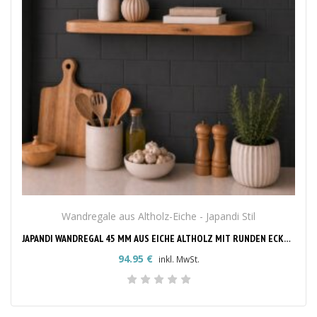
Wandregale aus Altholz-Eiche - Japandi Stil
JAPANDI WANDREGAL 45 MM AUS EICHE ALTHOLZ MIT RUNDEN ECKEN – MASSANFERTIGUNG
94.95
€
inkl. MwSt.