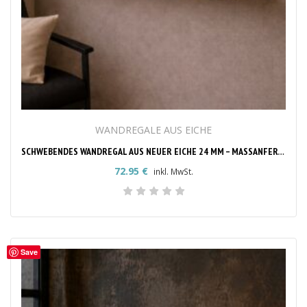
WANDREGALE AUS EICHE
SCHWEBENDES WANDREGAL AUS NEUER EICHE 24 MM – MASSANFERTIGUNG MIT BAUMKANTE
72.95
€
inkl. MwSt.
Save