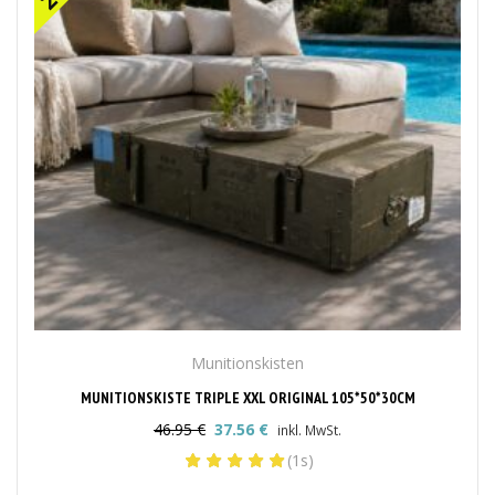
Munitionskisten
MUNITIONSKISTE TRIPLE XXL ORIGINAL 105*50*30CM
46.95
€
37.56
€
inkl. MwSt.
Ursprünglicher
Aktueller
(1s)
Preis
Preis