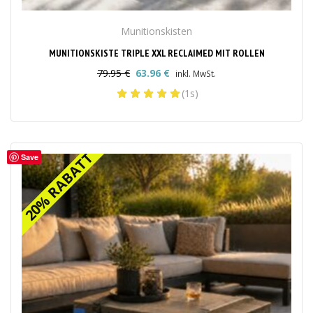
Munitionskisten
MUNITIONSKISTE TRIPLE XXL RECLAIMED MIT ROLLEN
79.95
€
63.96
€
inkl. MwSt.
Ursprünglicher
Aktueller
(1s)
Preis
Preis
war:
ist:
79.95 €
63.96 €.
20% RABATT
20% RABATT
Save