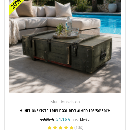
Munitionskisten
MUNITIONSKISTE TRIPLE XXL RECLAIMED 105*50*30CM
63.95
€
51.16
€
inkl. MwSt.
Ursprünglicher
Aktueller
(13s)