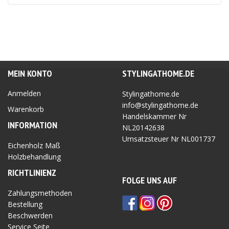
war:
ist:
46.95 €
37.56 €.
MEIN KONTO
STYLINGATHOME.DE
Anmelden
Stylingathome.de
info@stylingathome.de
Warenkorb
Handelskammer Nr
INFORMATION
NL20142638
Umsatzsteuer Nr
NL001737
Eichenholz Maß
Holzbehandlung
RICHTLINIEN
Z
FOLGE UNS AUF
Zahlungsmethoden
Bestellung
Beschwerden
Service Seite