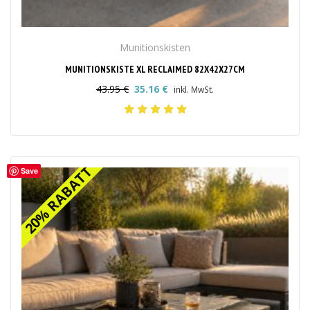
Munitionskisten
MUNITIONSKISTE XL RECLAIMED 82X42X27CM
43.95
€
35.16
€
inkl. MwSt.
Ursprünglicher
Aktueller
Preis
Preis
war:
ist:
43.95 €
35.16 €.
20% RABATT
20% RABATT
Save