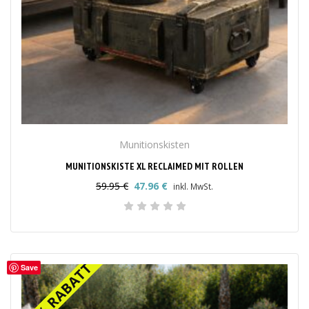
Munitionskisten
MUNITIONSKISTE XL RECLAIMED MIT ROLLEN
59.95
€
47.96
€
inkl. MwSt.
Ursprünglicher
Aktueller
Preis
Preis
war:
ist:
59.95 €
47.96 €.
20% RABATT
20% RABATT
Save