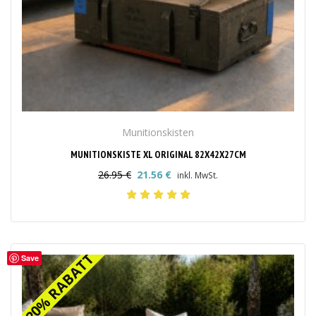
Munitionskisten
MUNITIONSKISTE XL ORIGINAL 82X42X27CM
26.95
€
21.56
€
inkl. MwSt.
Ursprünglicher
Aktueller
Preis
Preis
war:
ist:
26.95 €
21.56 €.
20% RABATT
20% RABATT
Save