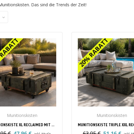
unitionskisten. Das sind die Trends der Zeit!
 RABATT
 RABATT
20% RABATT
20% RABATT
Munitionskisten
Munitionskisten
MUNITIONSKISTE XL RECLAIMED MIT ROLLEN
.95
€
47.96
€
63.95
€
51.16
€