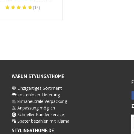
rünglicher
eller
(1s)
s
s
5 €
6 €.
WARUM STYLINGATHOME
F
Einzigartiges Sortiment
kostenloser Lieferung
klimaneutrale Verpackung
Anpassung möglich
Schneller Kundenservice
Später bezahlen mit Kl
arna
STYLINGATHOME.DE