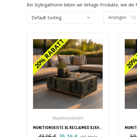
Bei Stylingathome lieben wir Vintage-Produkte, wie die M
Anzeigen
12
20% RABATT
20% RABATT
20%
20%
Munitionskisten
MUNITIONSKISTE XL RECLAIMED 82X42X27CM
43.95
€
35.16
€
59