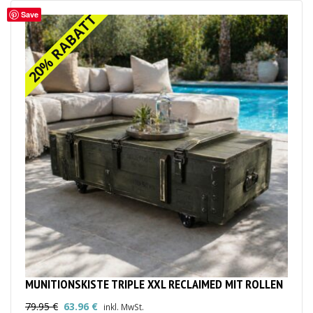
Save
20% RABATT
20% RABATT
MUNITIONSKISTE TRIPLE XXL RECLAIMED MIT ROLLEN
79.95
€
63.96
€
inkl. MwSt.