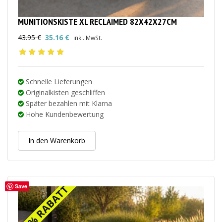
MUNITIONSKISTE XL RECLAIMED 82X42X27CM
43.95
€
35.16
€
inkl. MwSt.
Ursprünglicher
Aktueller
Preis
Preis
war:
ist:
43.95 €
35.16 €.
Schnelle Lieferungen
Originalkisten geschliffen
Später bezahlen mit Klarna
Hohe Kundenbewertung
In den Warenkorb
Save
20% RABATT
20% RABATT