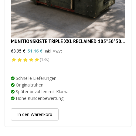
MUNITIONSKISTE TRIPLE XXL RECLAIMED 105*50*30CM
63.95
€
51.16
€
inkl. MwSt.
Ursprünglicher
Aktueller
(13s)
Preis
Preis
war:
ist:
63.95 €
51.16 €.
Schnelle Lieferungen
Originaltruhen
Später bezahlen mit Klarna
Hohe Kundenbewertung
In den Warenkorb