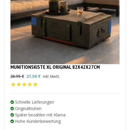
MUNITIONSKISTE XL ORIGINAL 82X42X27CM
26.95
€
21.56
€
inkl. MwSt.
Ursprünglicher
Aktueller
Preis
Preis
war:
ist:
26.95 €
21.56 €.
Schnelle Lieferungen
Originaltruhen
Später bezahlen mit Klarna
Hohe Kundenbewertung