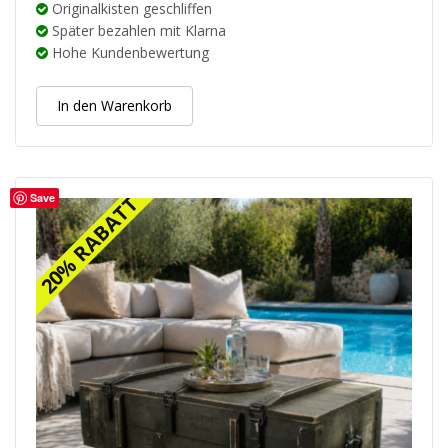
Originalkisten geschliffen
Später bezahlen mit Klarna
Hohe Kundenbewertung
In den Warenkorb
Save
20% RABATT
20% RABATT