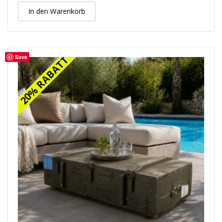
In den Warenkorb
Save
20% RABATT
20% RABATT