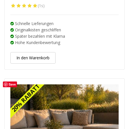
Ursprünglicher
Aktueller
(1s)
Preis
Preis
war:
ist:
79.95 €
63.96 €.
Schnelle Lieferungen
Originalkisten geschliffen
Später bezahlen mit Klarna
Hohe Kundenbewertung
In den Warenkorb
Save
20% RABATT
20% RABATT