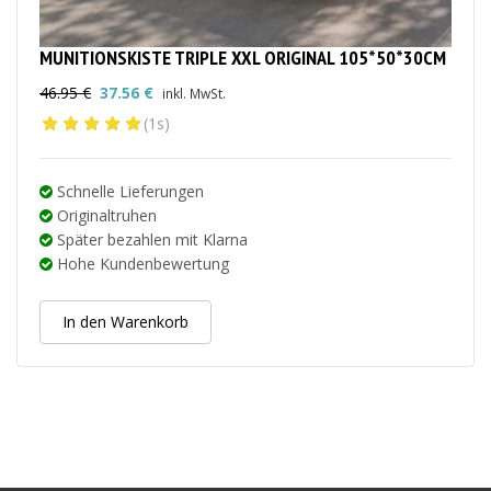
MUNITIONSKISTE TRIPLE XXL ORIGINAL 105*50*30CM
46.95
€
37.56
€
inkl. MwSt.
Ursprünglicher
Aktueller
(1s)
Preis
Preis
war:
ist:
46.95 €
37.56 €.
Schnelle Lieferungen
Originaltruhen
Später bezahlen mit Klarna
Hohe Kundenbewertung
In den Warenkorb