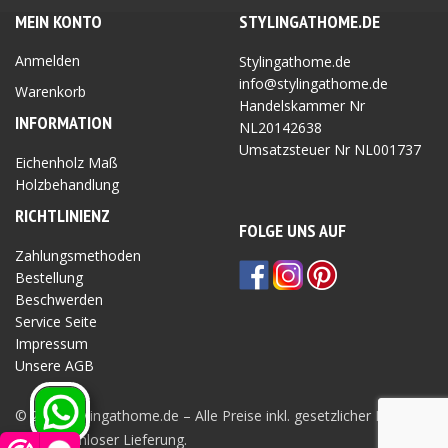
MEIN KONTO
STYLINGATHOME.DE
Anmelden
Stylingathome.de
info@stylingathome.de
Warenkorb
Handelskammer Nr
INFORMATION
NL20142638
Umsatzsteuer Nr
NL001737
Eichenholz Maß
Holzbehandlung
RICHTLINIEN
Z
FOLGE UNS AUF
Zahlungsmethoden
Bestellung
Beschwerden
Service Seite
Impressum
Unsere AGB
Privatsphäre Seite
© 2026 Stylingathome.de – Alle Preise inkl. gesetzlicher MwSt.
und kostenloser Lieferung.