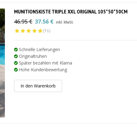
MUNITIONSKISTE TRIPLE XXL ORIGINAL 105*50*30CM
46.95
€
37.56
€
inkl. MwSt.
Ursprünglicher
Aktueller
(1s)
Preis
Preis
war:
ist:
46.95 €
37.56 €.
Schnelle Lieferungen
Originaltruhen
Später bezahlen mit Klarna
Hohe Kundenbewertung
In den Warenkorb