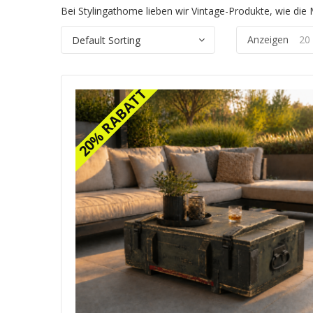
Bei Stylingathome lieben wir Vintage-Produkte, wie die M
Anzeigen
20
20% RABATT
20% RABATT