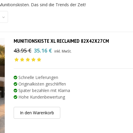
unitionskisten. Das sind die Trends der Zeit!
MUNITIONSKISTE XL RECLAIMED 82X42X27CM
43.95
€
35.16
€
inkl. MwSt.
Ursprünglicher
Aktueller
Preis
Preis
war:
ist:
43.95 €
35.16 €.
Schnelle Lieferungen
Originalkisten geschliffen
Später bezahlen mit Klarna
Hohe Kundenbewertung
In den Warenkorb