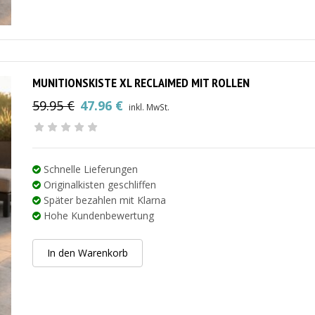
MUNITIONSKISTE XL RECLAIMED MIT ROLLEN
59.95
€
47.96
€
inkl. MwSt.
Ursprünglicher
Aktueller
Preis
Preis
war:
ist:
59.95 €
47.96 €.
Schnelle Lieferungen
Originalkisten geschliffen
Später bezahlen mit Klarna
Hohe Kundenbewertung
In den Warenkorb