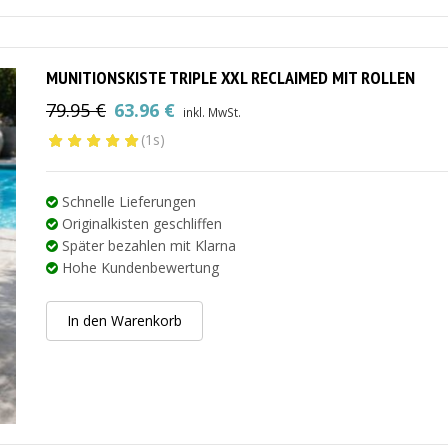
MUNITIONSKISTE TRIPLE XXL RECLAIMED MIT ROLLEN
79.95
€
63.96
€
inkl. MwSt.
Ursprünglicher
Aktueller
(1s)
Preis
Preis
war:
ist:
79.95 €
63.96 €.
Schnelle Lieferungen
Originalkisten geschliffen
Später bezahlen mit Klarna
Hohe Kundenbewertung
In den Warenkorb