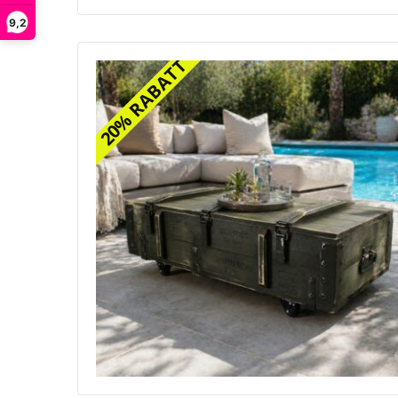
9,2
20% RABATT
20% RABATT