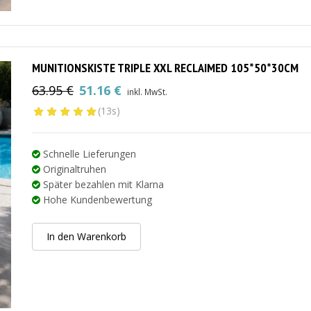
MUNITIONSKISTE TRIPLE XXL RECLAIMED 105*50*30CM
63.95
€
51.16
€
inkl. MwSt.
Ursprünglicher
Aktueller
(13s)
Preis
Preis
war:
ist:
63.95 €
51.16 €.
Schnelle Lieferungen
Originaltruhen
Später bezahlen mit Klarna
Hohe Kundenbewertung
In den Warenkorb