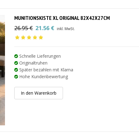
MUNITIONSKISTE XL ORIGINAL 82X42X27CM
26.95
€
21.56
€
inkl. MwSt.
Ursprünglicher
Aktueller
Preis
Preis
war:
ist:
26.95 €
21.56 €.
Schnelle Lieferungen
Originaltruhen
Später bezahlen mit Klarna
Hohe Kundenbewertung
In den Warenkorb