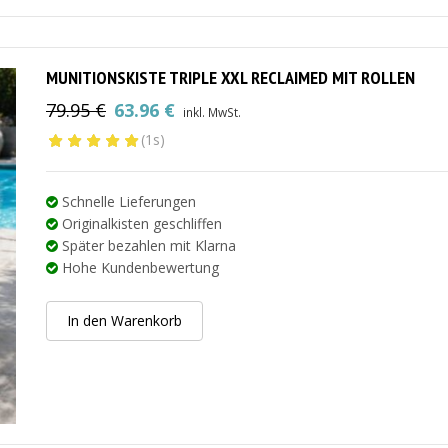
MUNITIONSKISTE TRIPLE XXL RECLAIMED MIT ROLLEN
79.95
€
63.96
€
inkl. MwSt.
Ursprünglicher
Aktueller
(1s)
Preis
Preis
war:
ist:
79.95 €
63.96 €.
Schnelle Lieferungen
Originalkisten geschliffen
Später bezahlen mit Klarna
Hohe Kundenbewertung
In den Warenkorb