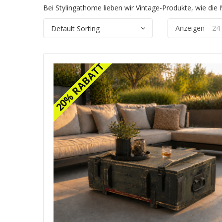
Bei Stylingathome lieben wir Vintage-Produkte, wie die M
Anzeigen
24
20% RABATT
20% RABATT