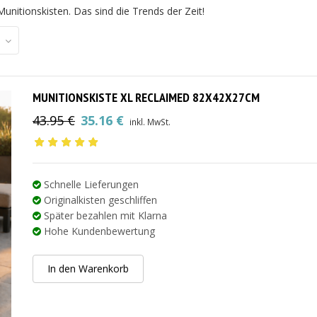
unitionskisten. Das sind die Trends der Zeit!
MUNITIONSKISTE XL RECLAIMED 82X42X27CM
43.95
€
35.16
€
inkl. MwSt.
Ursprünglicher
Aktueller
Preis
Preis
war:
ist:
43.95 €
35.16 €.
Schnelle Lieferungen
Originalkisten geschliffen
Später bezahlen mit Klarna
Hohe Kundenbewertung
In den Warenkorb