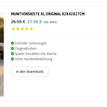
MUNITIONSKISTE XL ORIGINAL 82X42X27CM
26.95
€
21.56
€
inkl. MwSt.
Ursprünglicher
Aktueller
Preis
Preis
war:
ist:
26.95 €
21.56 €.
Schnelle Lieferungen
Originaltruhen
Später bezahlen mit Klarna
Hohe Kundenbewertung
In den Warenkorb