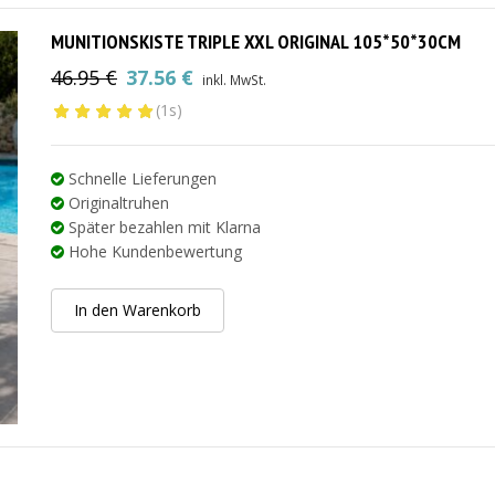
MUNITIONSKISTE TRIPLE XXL ORIGINAL 105*50*30CM
46.95
€
37.56
€
inkl. MwSt.
Ursprünglicher
Aktueller
(1s)
Preis
Preis
war:
ist:
46.95 €
37.56 €.
Schnelle Lieferungen
Originaltruhen
Später bezahlen mit Klarna
Hohe Kundenbewertung
In den Warenkorb