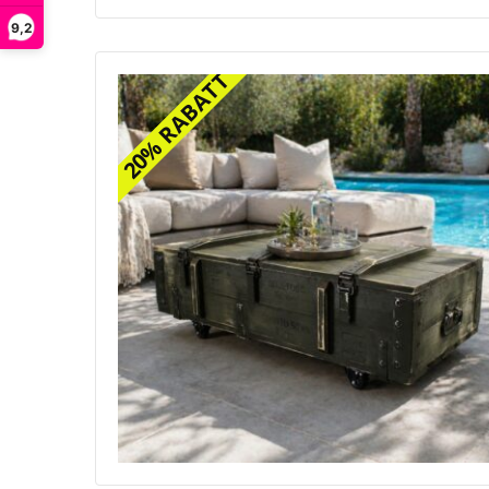
9,2
20% RABATT
20% RABATT