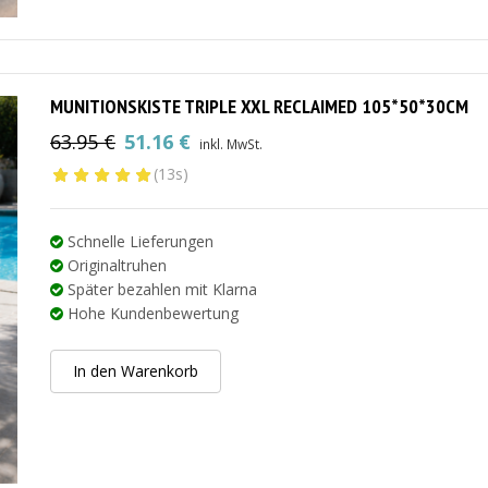
MUNITIONSKISTE TRIPLE XXL RECLAIMED 105*50*30CM
63.95
€
51.16
€
inkl. MwSt.
Ursprünglicher
Aktueller
(13s)
Preis
Preis
war:
ist:
63.95 €
51.16 €.
Schnelle Lieferungen
Originaltruhen
Später bezahlen mit Klarna
Hohe Kundenbewertung
In den Warenkorb