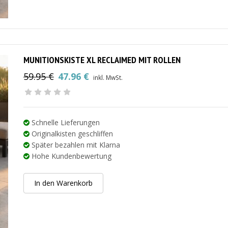
MUNITIONSKISTE XL RECLAIMED MIT ROLLEN
59.95
€
47.96
€
inkl. MwSt.
Ursprünglicher
Aktueller
Preis
Preis
war:
ist:
59.95 €
47.96 €.
Schnelle Lieferungen
Originalkisten geschliffen
Später bezahlen mit Klarna
Hohe Kundenbewertung
In den Warenkorb