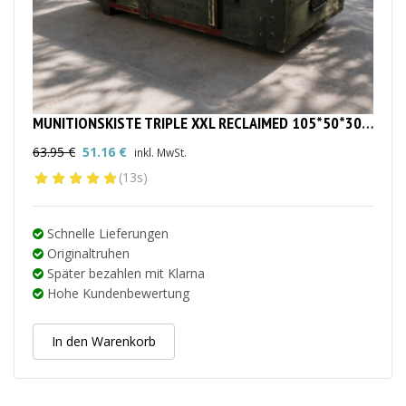
MUNITIONSKISTE TRIPLE XXL RECLAIMED 105*50*30CM
63.95
€
51.16
€
inkl. MwSt.
Ursprünglicher
Aktueller
(13s)
Preis
Preis
war:
ist:
63.95 €
51.16 €.
Schnelle Lieferungen
Originaltruhen
Später bezahlen mit Klarna
Hohe Kundenbewertung
In den Warenkorb