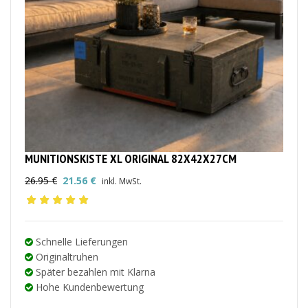
MUNITIONSKISTE XL ORIGINAL 82X42X27CM
26.95
€
21.56
€
inkl. MwSt.
Ursprünglicher
Aktueller
Preis
Preis
war:
ist:
26.95 €
21.56 €.
Schnelle Lieferungen
Originaltruhen
Später bezahlen mit Klarna
Hohe Kundenbewertung