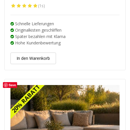
Ursprünglicher
Aktueller
(1s)
Preis
Preis
war:
ist:
79.95 €
63.96 €.
Schnelle Lieferungen
Originalkisten geschliffen
Später bezahlen mit Klarna
Hohe Kundenbewertung
In den Warenkorb
Save
20% RABATT
20% RABATT