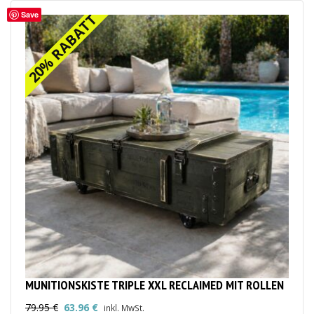
Save
20% RABATT
20% RABATT
MUNITIONSKISTE TRIPLE XXL RECLAIMED MIT ROLLEN
79.95
€
63.96
€
inkl. MwSt.