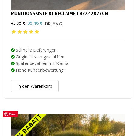
MUNITIONSKISTE XL RECLAIMED 82X42X27CM
43.95
€
35.16
€
inkl. MwSt.
Ursprünglicher
Aktueller
Preis
Preis
war:
ist:
43.95 €
35.16 €.
Schnelle Lieferungen
Originalkisten geschliffen
Später bezahlen mit Klarna
Hohe Kundenbewertung
In den Warenkorb
Save
20% RABATT
20% RABATT