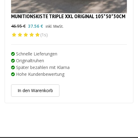
MUNITIONSKISTE TRIPLE XXL ORIGINAL 105*50*30CM
46.95
€
37.56
€
inkl. MwSt.
Ursprünglicher
Aktueller
(1s)
Preis
Preis
war:
ist:
46.95 €
37.56 €.
Schnelle Lieferungen
Originaltruhen
Später bezahlen mit Klarna
Hohe Kundenbewertung
In den Warenkorb