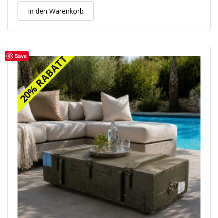
In den Warenkorb
Save
20% RABATT
20% RABATT