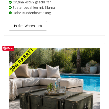
Originalkisten geschliffen
Später bezahlen mit Klarna
Hohe Kundenbewertung
In den Warenkorb
Save
20% RABATT
20% RABATT