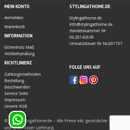
MEIN KONTO
STYLINGATHOME.DE
Anmelden
Stylingathome.de
info@stylingathome.de
Warenkorb
Handelskammer Nr
INFORMATION
NL20142638
Umsatzsteuer Nr
NL001737
Eichenholz Maß
Holzbehandlung
RICHTLINIEN
Z
FOLGE UNS AUF
Zahlungsmethoden
Bestellung
Beschwerden
Service Seite
Impressum
Unsere AGB
Privatsphäre Seite
© 2026 Stylingathome.de – Alle Preise inkl. gesetzlicher MwSt.
und kostenloser Lieferung.