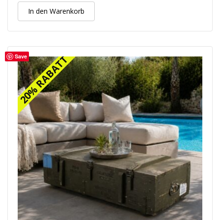
In den Warenkorb
Save
20% RABATT
20% RABATT