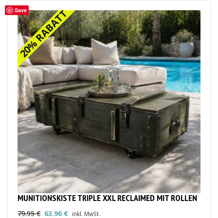
Save
20% RABATT
20% RABATT
MUNITIONSKISTE TRIPLE XXL RECLAIMED MIT ROLLEN
79.95
€
63.96
€
inkl. MwSt.