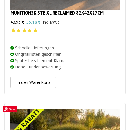
MUNITIONSKISTE XL RECLAIMED 82X42X27CM
43.95
€
35.16
€
inkl. MwSt.
Ursprünglicher
Aktueller
Preis
Preis
war:
ist:
43.95 €
35.16 €.
Schnelle Lieferungen
Originalkisten geschliffen
Später bezahlen mit Klarna
Hohe Kundenbewertung
In den Warenkorb
Save
20% RABATT
20% RABATT