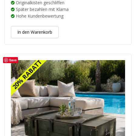
Originalkisten geschliffen
Später bezahlen mit Klarna
Hohe Kundenbewertung
In den Warenkorb
Save
20% RABATT
20% RABATT