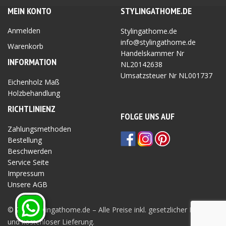
MEIN KONTO
STYLINGATHOME.DE
Anmelden
Stylingathome.de
info@stylingathome.de
Warenkorb
Handelskammer Nr
INFORMATION
NL20142638
Umsatzsteuer Nr
NL001737
Eichenholz Maß
Holzbehandlung
RICHTLINIEN
Z
FOLGE UNS AUF
Zahlungsmethoden
Bestellung
Beschwerden
Service Seite
Impressum
Unsere AGB
Privatsphäre Seite
© 2026 Stylingathome.de – Alle Preise inkl. gesetzlicher MwSt.
und kostenloser Lieferung.