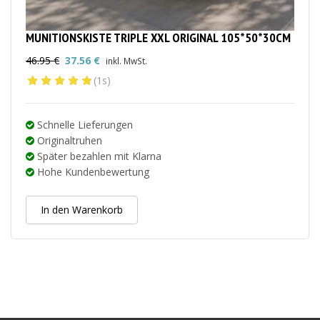
MUNITIONSKISTE TRIPLE XXL ORIGINAL 105*50*30CM
46.95
€
37.56
€
inkl. MwSt.
Ursprünglicher
Aktueller
(1s)
Preis
Preis
war:
ist:
46.95 €
37.56 €.
Schnelle Lieferungen
Originaltruhen
Später bezahlen mit Klarna
Hohe Kundenbewertung
In den Warenkorb