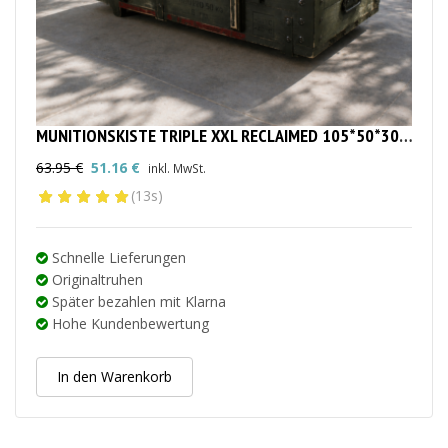
MUNITIONSKISTE TRIPLE XXL RECLAIMED 105*50*30CM
63.95
€
51.16
€
inkl. MwSt.
Ursprünglicher
Aktueller
(13s)
Preis
Preis
war:
ist:
63.95 €
51.16 €.
Schnelle Lieferungen
Originaltruhen
Später bezahlen mit Klarna
Hohe Kundenbewertung
In den Warenkorb