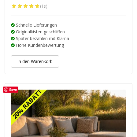
Ursprünglicher
Aktueller
(1s)
Preis
Preis
war:
ist:
79.95 €
63.96 €.
Schnelle Lieferungen
Originalkisten geschliffen
Später bezahlen mit Klarna
Hohe Kundenbewertung
In den Warenkorb
Save
20% RABATT
20% RABATT