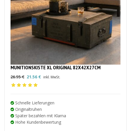
MUNITIONSKISTE XL ORIGINAL 82X42X27CM
26.95
€
21.56
€
inkl. MwSt.
Ursprünglicher
Aktueller
Preis
Preis
war:
ist:
26.95 €
21.56 €.
Schnelle Lieferungen
Originaltruhen
Später bezahlen mit Klarna
Hohe Kundenbewertung