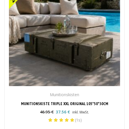
Munitionskisten
MUNITIONSKISTE TRIPLE XXL ORIGINAL 105*50*30CM
46.95
€
37.56
€
inkl. MwSt.
Ursprünglicher
Aktueller
(1s)
Preis
Preis