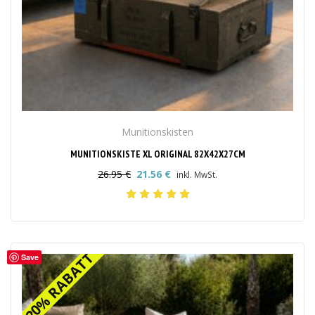
Munitionskisten
MUNITIONSKISTE XL ORIGINAL 82X42X27CM
26.95
€
21.56
€
inkl. MwSt.
Ursprünglicher
Aktueller
Preis
Preis
war:
ist:
26.95 €
21.56 €.
20% RABATT
20% RABATT
Save