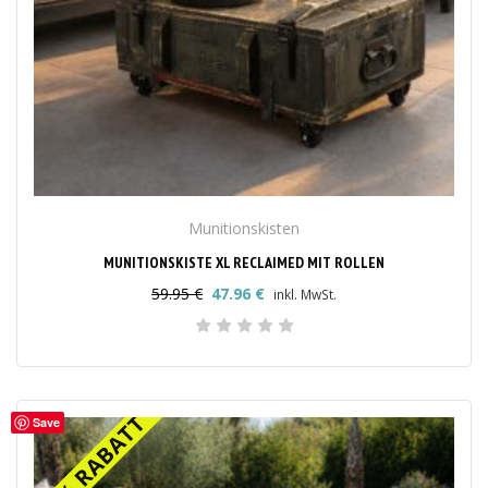
Munitionskisten
MUNITIONSKISTE XL RECLAIMED MIT ROLLEN
59.95
€
47.96
€
inkl. MwSt.
Ursprünglicher
Aktueller
Preis
Preis
war:
ist:
59.95 €
47.96 €.
20% RABATT
20% RABATT
Save