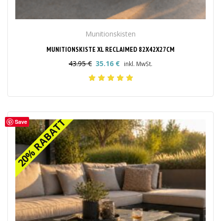
Munitionskisten
MUNITIONSKISTE XL RECLAIMED 82X42X27CM
43.95
€
35.16
€
inkl. MwSt.
Ursprünglicher
Aktueller
Preis
Preis
war:
ist:
43.95 €
35.16 €.
20% RABATT
20% RABATT
Save