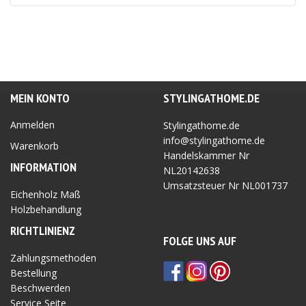
war:
ist:
46.95 €
37.56 €.
MEIN KONTO
STYLINGATHOME.DE
Anmelden
Stylingathome.de
info@stylingathome.de
Warenkorb
Handelskammer Nr
INFORMATION
NL20142638
Umsatzsteuer Nr
NL001737
Eichenholz Maß
Holzbehandlung
RICHTLINIEN
Z
FOLGE UNS AUF
Zahlungsmethoden
Bestellung
Beschwerden
Service Seite