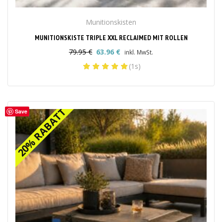
Munitionskisten
MUNITIONSKISTE TRIPLE XXL RECLAIMED MIT ROLLEN
79.95
€
63.96
€
inkl. MwSt.
Ursprünglicher
Aktueller
(1s)
Preis
Preis
war:
ist:
79.95 €
63.96 €.
20% RABATT
20% RABATT
Save