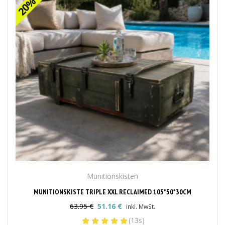
Munitionskisten
MUNITIONSKISTE TRIPLE XXL RECLAIMED 105*50*30CM
63.95
€
51.16
€
inkl. MwSt.
Ursprünglicher
Aktueller
(13s)