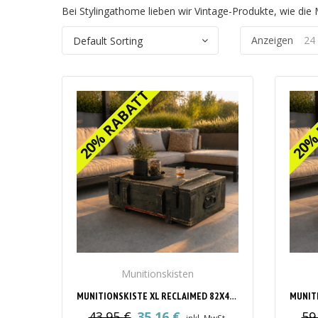
Bei Stylingathome lieben wir Vintage-Produkte, wie die M
Anzeigen
24
20% RABATT
20% RABATT
20%
20%
Munitionskisten
MUNITIONSKISTE XL RECLAIMED 82X42X27CM
43.95
€
35.16
€
59