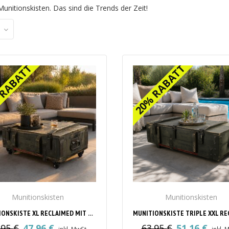
unitionskisten. Das sind die Trends der Zeit!
 RABATT
 RABATT
20% RABATT
20% RABATT
Munitionskisten
Munitionskisten
MUNITIONSKISTE XL RECLAIMED MIT ROLLEN
.95
€
47.96
€
63.95
€
51.16
€