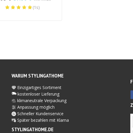
rünglicher
eller
(1s)
s
s
5 €
6 €.
WARUM STYLINGATHOME
F
Einzigartiges Sortiment
kostenloser Lieferung
klimaneutrale Verpackung
Anpassung möglich
Schneller Kundenservice
Später bezahlen mit Kl
arna
STYLINGATHOME.DE