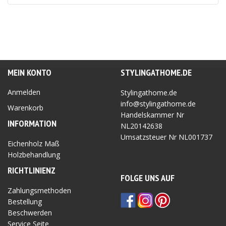
war:
ist:
46.95 €
37.56 €.
MEIN KONTO
STYLINGATHOME.DE
Anmelden
Stylingathome.de
info@stylingathome.de
Warenkorb
Handelskammer Nr
INFORMATION
NL20142638
Umsatzsteuer Nr
NL001737
Eichenholz Maß
Holzbehandlung
RICHTLINIEN
Z
FOLGE UNS AUF
Zahlungsmethoden
Bestellung
Beschwerden
Service Seite