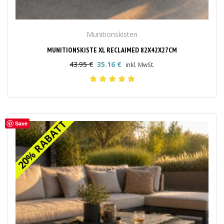
Munitionskisten
MUNITIONSKISTE XL RECLAIMED 82X42X27CM
43.95
€
35.16
€
inkl. MwSt.
Ursprünglicher
Aktueller
Preis
Preis
war:
ist:
43.95 €
35.16 €.
20% RABATT
20% RABATT
Save