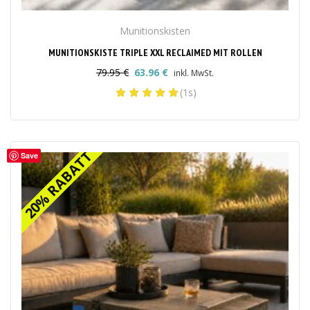
Munitionskisten
MUNITIONSKISTE TRIPLE XXL RECLAIMED MIT ROLLEN
79.95
€
63.96
€
inkl. MwSt.
Ursprünglicher
Aktueller
(1s)
Preis
Preis
war:
ist:
79.95 €
63.96 €.
20% RABATT
20% RABATT
Save