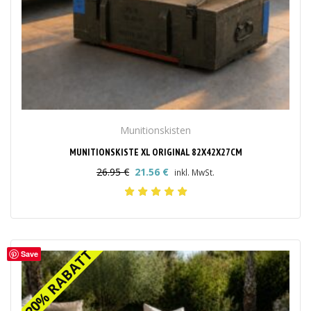
Munitionskisten
MUNITIONSKISTE XL ORIGINAL 82X42X27CM
26.95
€
21.56
€
inkl. MwSt.
Ursprünglicher
Aktueller
Preis
Preis
war:
ist:
26.95 €
21.56 €.
20% RABATT
20% RABATT
Save