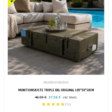
Munitionskisten
MUNITIONSKISTE TRIPLE XXL ORIGINAL 105*50*30CM
46.95
€
37.56
€
inkl. MwSt.
Ursprünglicher
Aktueller
(1s)
Preis
Preis