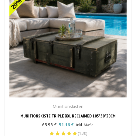
Munitionskisten
MUNITIONSKISTE TRIPLE XXL RECLAIMED 105*50*30CM
63.95
€
51.16
€
inkl. MwSt.
Ursprünglicher
Aktueller
(13s)