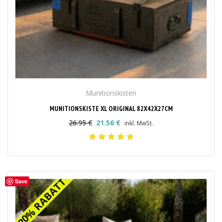
Munitionskisten
MUNITIONSKISTE XL ORIGINAL 82X42X27CM
26.95
€
21.56
€
inkl. MwSt.
Ursprünglicher
Aktueller
Preis
Preis
war:
ist:
26.95 €
21.56 €.
20% RABATT
20% RABATT
Save