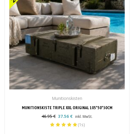
Munitionskisten
MUNITIONSKISTE TRIPLE XXL ORIGINAL 105*50*30CM
46.95
€
37.56
€
inkl. MwSt.
Ursprünglicher
Aktueller
(1s)
Preis
Preis