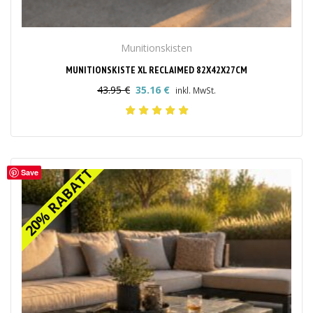
Munitionskisten
MUNITIONSKISTE XL RECLAIMED 82X42X27CM
43.95
€
35.16
€
inkl. MwSt.
Ursprünglicher
Aktueller
Preis
Preis
war:
ist:
43.95 €
35.16 €.
20% RABATT
20% RABATT
Save