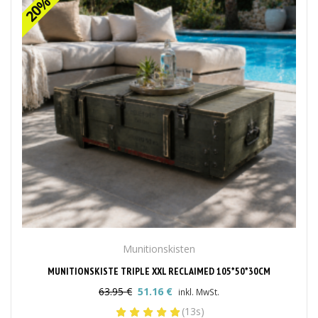
Munitionskisten
MUNITIONSKISTE TRIPLE XXL RECLAIMED 105*50*30CM
63.95
€
51.16
€
inkl. MwSt.
Ursprünglicher
Aktueller
(13s)