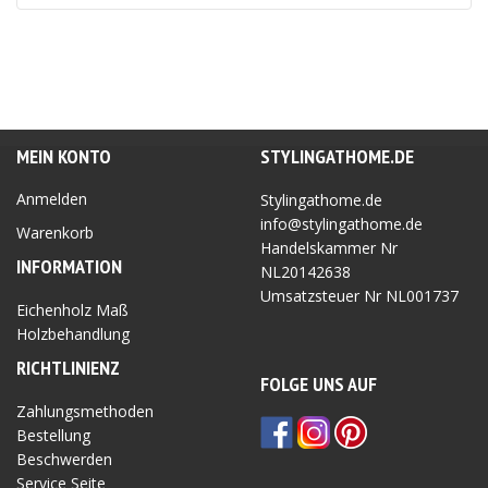
war:
ist:
46.95 €
37.56 €.
MEIN KONTO
STYLINGATHOME.DE
Anmelden
Stylingathome.de
info@stylingathome.de
Warenkorb
Handelskammer Nr
INFORMATION
NL20142638
Umsatzsteuer Nr
NL001737
Eichenholz Maß
Holzbehandlung
RICHTLINIEN
Z
FOLGE UNS AUF
Zahlungsmethoden
Bestellung
Beschwerden
Service Seite