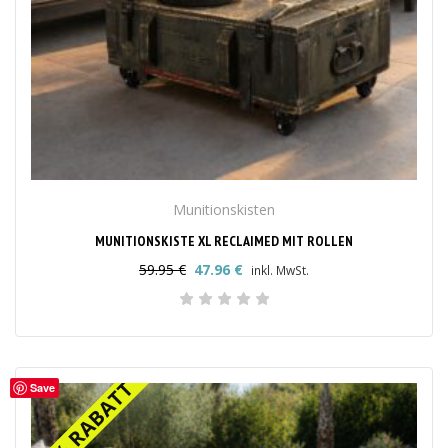
Munitionskisten
MUNITIONSKISTE XL RECLAIMED MIT ROLLEN
59.95
€
47.96
€
inkl. MwSt.
Ursprünglicher
Aktueller
Preis
Preis
war:
ist:
59.95 €
47.96 €.
20% RABATT
20% RABATT
Save