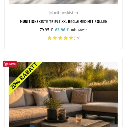
Munitionskisten
MUNITIONSKISTE TRIPLE XXL RECLAIMED MIT ROLLEN
79.95
€
63.96
€
inkl. MwSt.
Ursprünglicher
Aktueller
(1s)
Preis
Preis
war:
ist:
79.95 €
63.96 €.
20% RABATT
20% RABATT
Save